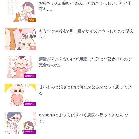
お母ちゃんの願い！わんこと戯れてほしい。あと子
守も…。
犬たち
もうすぐ生後4か月！服がサイズアウトしたので購入
へ！
0歳
適量が分からないけど用意した分は全部食べたので
完食なのだ。
育児絵日記
甘いものと混ぜとけば何とかなるかなって思ってい
る
育児絵日記
かゆかゆとおさらばすべく病院へ行ってきたんで
す。
育児絵日記