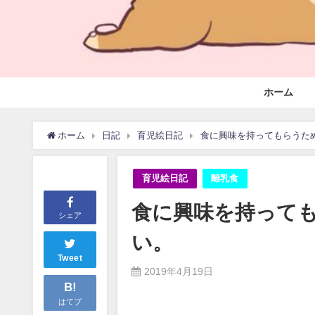
ホーム
ホーム
日記
育児絵日記
食に興味を持ってもらうた
育児絵日記
離乳食
食に興味を持って
シェア
い。
Tweet
2019年4月19日
B!
はてブ